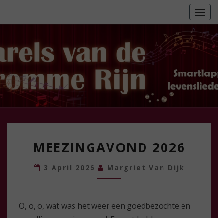
Skip
Togg
to
navi
content
Zingen
Maakt
Je Blij
MEEZINGAVOND
MEEZINGAVOND 2026
2026
3 April 2026
Margriet Van Dijk
O, o, o, wat was het weer een goedbezochte en