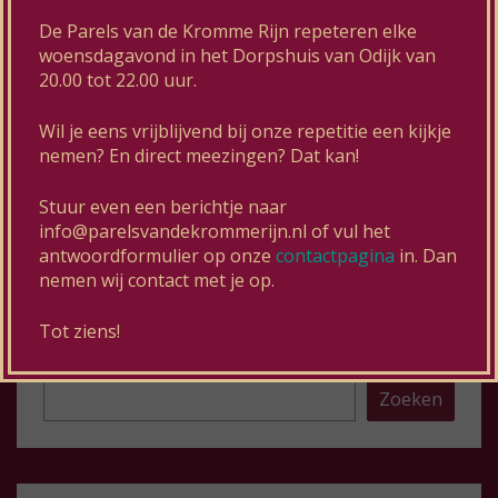
Muziekfestival Puur Wijks
De Parels van de Kromme Rijn repeteren elke
woensdagavond in het Dorpshuis van Odijk van
20.00 tot 22.00 uur.
VOLGENDE
Optreden Tijdens Tuinbraderie Odijk
Wil je eens vrijblijvend bij onze repetitie een kijkje
nemen? En direct meezingen? Dat kan!
Stuur even een berichtje naar
info@parelsvandekrommerijn.nl of vul het
Reacties zijn gesloten.
antwoordformulier op onze
contactpagina
in. Dan
nemen wij contact met je op.
Tot ziens!
Zoeken
Zoeken