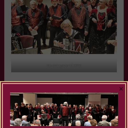
Meezingavond 2026
×
Niet Gecategoriseerd
,
Optredens
Bericht
navigatie
VORIGE