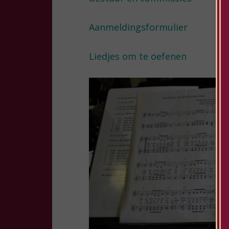
Aanmeldingsformulier
Liedjes om te oefenen