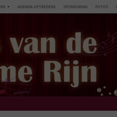
ONS
AGENDA OPTREDENS
SPONSORING
FOTO’S
Zingen
Maakt
Je Blij