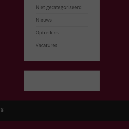
Niet gecategoriseerd
Nieuws
Optredens
Vacatures
rg