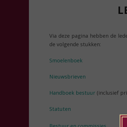
L
Via deze pagina hebben de led
de volgende stukken:
Smoelenboek
Nieuwsbrieven
Handboek bestuur
(inclusief p
Statuten
Bestuur en commissies