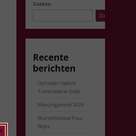
Zoeken
Zoeken
Recente
berichten
Optreden tijdens
Tuinbraderie Odijk
Meezingavond 2026
Muziekfestival Puur
Wijks
×