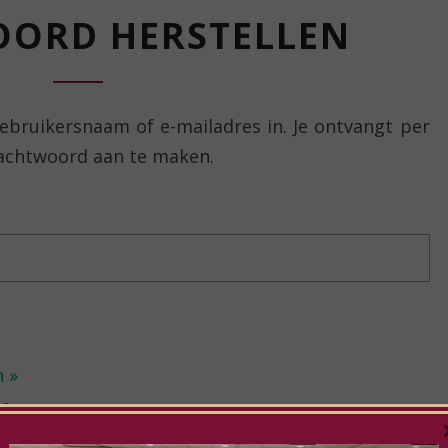
WACHTWOORD
ORD HERSTELLEN
HERSTELLEN
ebruikersnaam of e-mailadres in. Je ontvangt per
wachtwoord aan te maken.
n »
f je nu in »