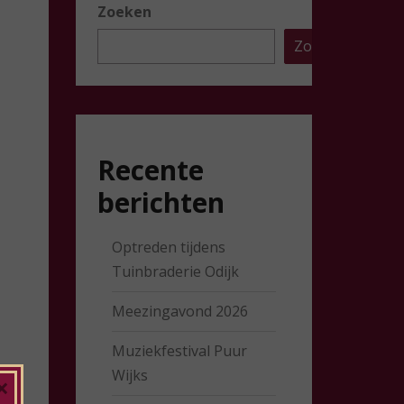
Zoeken
Zoeken
Recente
berichten
Optreden tijdens
Tuinbraderie Odijk
Meezingavond 2026
Muziekfestival Puur
Wijks
×