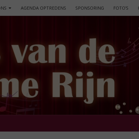
ONS
AGENDA OPTREDENS
SPONSORING
FOTO’S
Zingen
Maakt
Je Blij