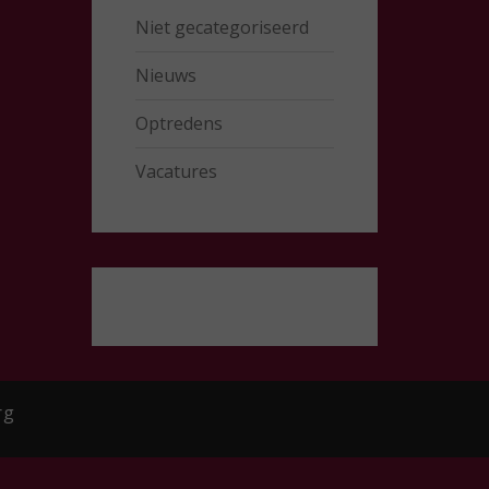
Niet gecategoriseerd
Nieuws
Optredens
Vacatures
rg