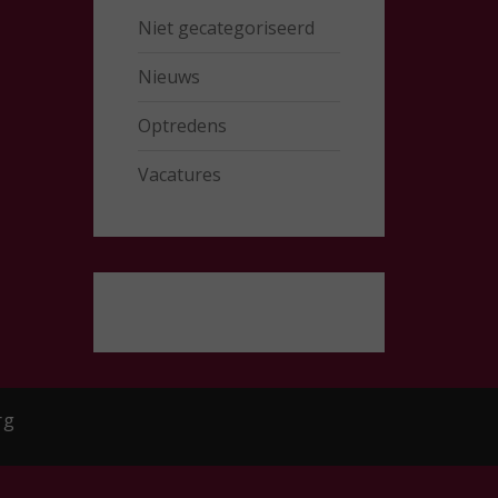
Niet gecategoriseerd
Nieuws
Optredens
Vacatures
rg