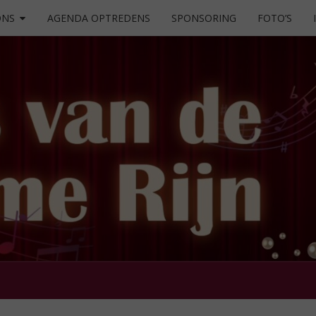
ONS
AGENDA OPTREDENS
SPONSORING
FOTO’S
Zingen
Maakt
Je Blij