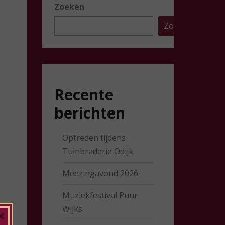
Zoeken
Zoeken
Recente
berichten
Optreden tijdens
Tuinbraderie Odijk
Meezingavond 2026
Muziekfestival Puur
Wijks
×