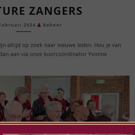
VACATURE
TURE ZANGERS
ZANGERS
Februari 2024
Beheer
jn altijd op zoek naar nieuwe leden. Hou je van
e dan aan via onze koorcoördinator Yvonne