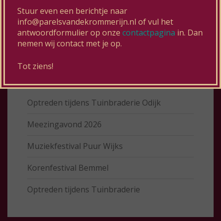
Stuur even een berichtje naar
Zoeken
info@parelsvandekrommerijn.nl of vul het
antwoordformulier op onze
contactpagina
in. Dan
nemen wij contact met je op.
Tot ziens!
Recente berichten
Optreden tijdens Tuinbraderie Odijk
Meezingavond 2026
Muziekfestival Puur Wijks
Korenfestival Bemmel
Optreden tijdens Tuinbraderie