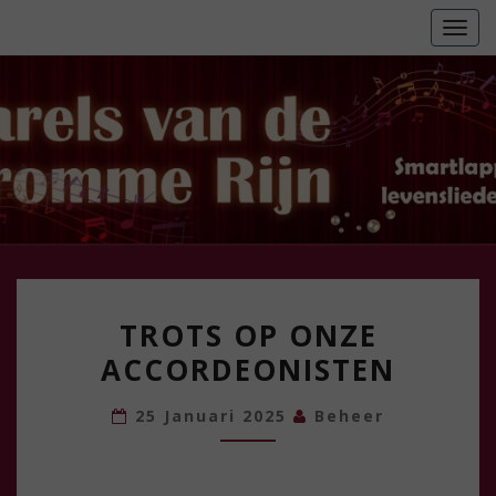
Skip
Togg
to
navi
content
Zingen
Maakt
Je Blij
TROTS
TROTS OP ONZE
OP
ACCORDEONISTEN
ONZE
ACCORDEONISTEN
25 Januari 2025
Beheer